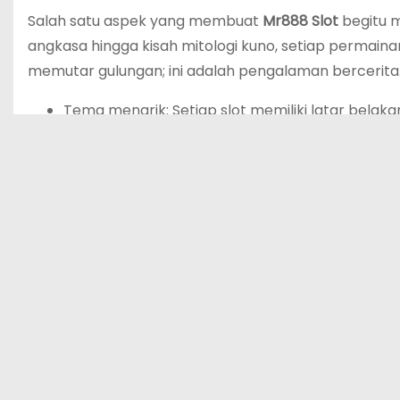
Salah satu aspek yang membuat
Mr888 Slot
begitu m
angkasa hingga kisah mitologi kuno, setiap permai
memutar gulungan; ini adalah pengalaman bercerita
Tema menarik: Setiap slot memiliki latar belak
Fitur bonus: Mr888 Slot sering kali menawarkan 
Grafik berkualitas tinggi: Visual yang mena
Melihat fitur-fitur ini, jelas bahwa
Mr888 Slot
telah be
paket menarik.
Strategi Menang di Mr888 
Pemahaman yang baik tentang permainan dapat men
tips yang bisa Anda terapkan saat bermain
Mr888 Sl
Pahami tabel pembayaran:
Sebelum mulai ber