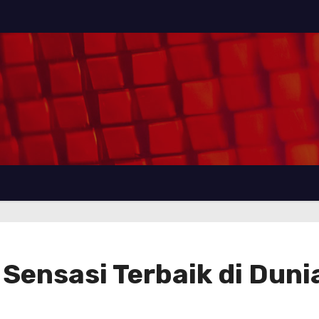
Sensasi Terbaik di Duni