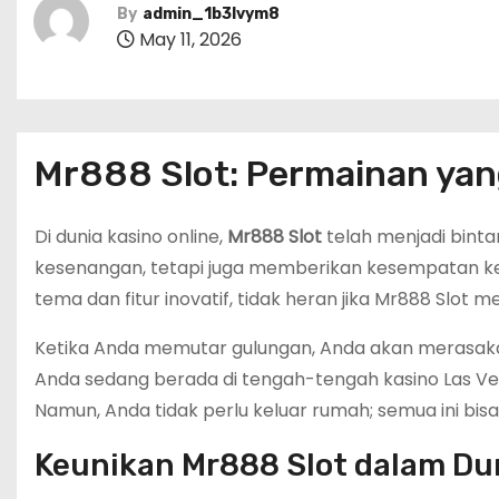
By
admin_1b3lvym8
May 11, 2026
Mr888 Slot: Permainan ya
Di dunia kasino online,
Mr888 Slot
telah menjadi binta
kesenangan, tetapi juga memberikan kesempatan k
tema dan fitur inovatif, tidak heran jika Mr888 Slot 
Ketika Anda memutar gulungan, Anda akan merasakan
Anda sedang berada di tengah-tengah kasino Las Vegas
Namun, Anda tidak perlu keluar rumah; semua ini bisa 
Keunikan Mr888 Slot dalam Dun