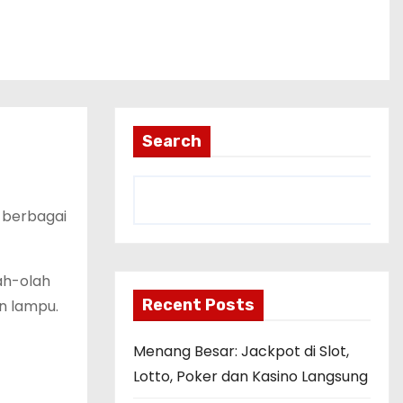
Search
 berbagai
ah-olah
Recent Posts
an lampu.
Menang Besar: Jackpot di Slot,
Lotto, Poker dan Kasino Langsung